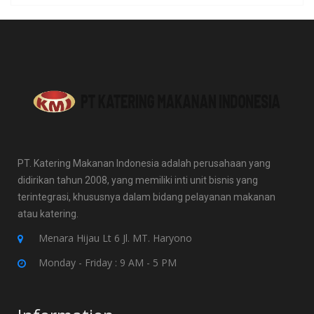
PT. Katering Makanan Indonesia adalah perusahaan yang
didirikan tahun 2008, yang memiliki inti unit bisnis yang
terintegrasi, khususnya dalam bidang pelayanan makanan
atau katering.
Menara Hijau Lt 6 Jl. MT. Haryono
Monday - Friday : 9 AM - 5 PM