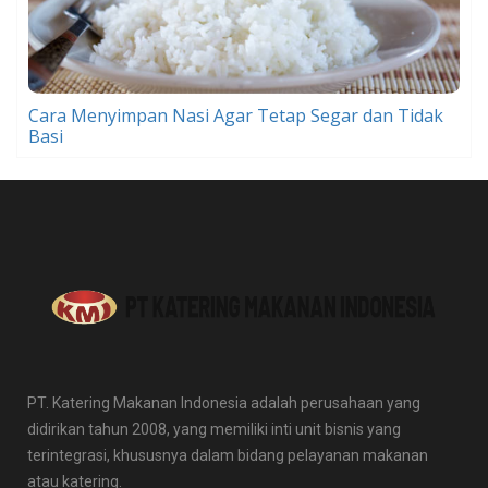
Cara Menyimpan Nasi Agar Tetap Segar dan Tidak
Basi
PT. Katering Makanan Indonesia adalah perusahaan yang
didirikan tahun 2008, yang memiliki inti unit bisnis yang
terintegrasi, khususnya dalam bidang pelayanan makanan
atau katering.