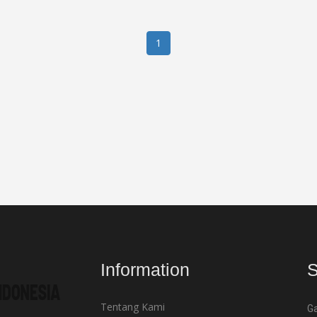
1
Information
S
Tentang Kami
Ga