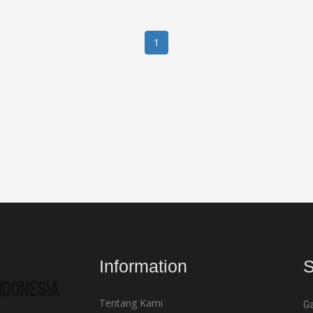
1
Information
S
Tentang Kami
Ga