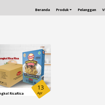
Beranda
Produk
Pelanggan
V
13
Apr
ngkol RicaRica