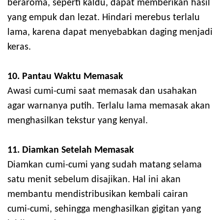
beraroma, seperti kaldu, dapat memberikan hasil
yang empuk dan lezat. Hindari merebus terlalu
lama, karena dapat menyebabkan daging menjadi
keras.
10. Pantau Waktu Memasak
Awasi cumi-cumi saat memasak dan usahakan
agar warnanya putih. Terlalu lama memasak akan
menghasilkan tekstur yang kenyal.
11. Diamkan Setelah Memasak
Diamkan cumi-cumi yang sudah matang selama
satu menit sebelum disajikan. Hal ini akan
membantu mendistribusikan kembali cairan
cumi-cumi, sehingga menghasilkan gigitan yang