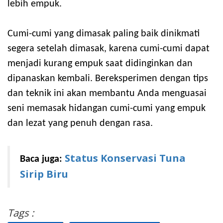
lebih empuk.
Cumi-cumi yang dimasak paling baik dinikmati
segera setelah dimasak, karena cumi-cumi dapat
menjadi kurang empuk saat didinginkan dan
dipanaskan kembali. Bereksperimen dengan tips
dan teknik ini akan membantu Anda menguasai
seni memasak hidangan cumi-cumi yang empuk
dan lezat yang penuh dengan rasa.
Status Konservasi Tuna
Baca juga:
Sirip Biru
Tags :