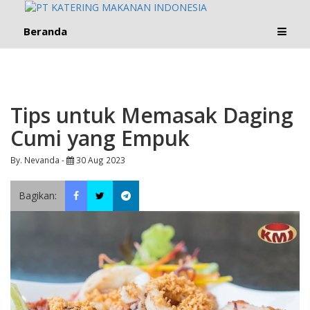
Beranda
Tips untuk Memasak Daging
Cumi yang Empuk
By. Nevanda -
30 Aug 2023
Bagikan: