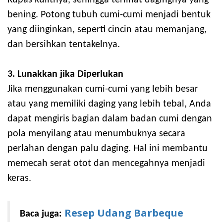
Kupas kulitnya, sehingga terlihat dagingnya yang
bening. Potong tubuh cumi-cumi menjadi bentuk
yang diinginkan, seperti cincin atau memanjang,
dan bersihkan tentakelnya.
3. Lunakkan jika Diperlukan
Jika menggunakan cumi-cumi yang lebih besar
atau yang memiliki daging yang lebih tebal, Anda
dapat mengiris bagian dalam badan cumi dengan
pola menyilang atau menumbuknya secara
perlahan dengan palu daging. Hal ini membantu
memecah serat otot dan mencegahnya menjadi
keras.
Resep Udang Barbeque
Baca juga: