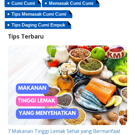
Cumi Cumi
Memasak Cumi Cumi
Tips Memasak Cumi Cumi
Tips Daging Cumi Empuk
Tips Terbaru
7 Makanan Tinggi Lemak Sehat yang Bermanfaat