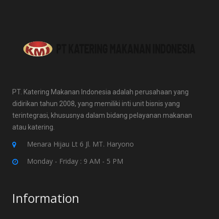
PT. Katering Makanan Indonesia adalah perusahaan yang
didirikan tahun 2008, yang memiliki inti unit bisnis yang
terintegrasi, khususnya dalam bidang pelayanan makanan
atau katering.
Menara Hijau Lt 6 Jl. MT. Haryono
Monday - Friday : 9 AM - 5 PM
Information