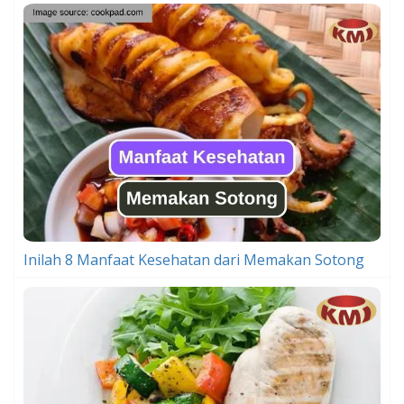
Inilah 8 Manfaat Kesehatan dari Memakan Sotong