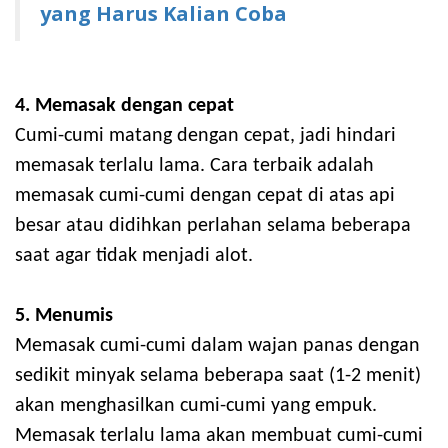
yang Harus Kalian Coba
4. Memasak dengan cepat
Cumi-cumi matang dengan cepat, jadi hindari
memasak terlalu lama. Cara terbaik adalah
memasak cumi-cumi dengan cepat di atas api
besar atau didihkan perlahan selama beberapa
saat agar tidak menjadi alot.
5. Menumis
Memasak cumi-cumi dalam wajan panas dengan
sedikit minyak selama beberapa saat (1-2 menit)
akan menghasilkan cumi-cumi yang empuk.
Memasak terlalu lama akan membuat cumi-cumi